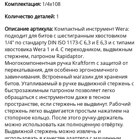
Комплектация:
1/4x108
Количество деталей:
1
Описание артикула:
Компактный инструмент Wera:
подходит для битов с шестигранным хвостовиком
1/4" по стандарту DIN ISO 1173-C 6,3 и E 6,3 и с типами
хвостовика Wera 1 и 4. С переходником, выдвижным
стержнем, патроном Rapidaptor.
Многокомпонентная ручка Kraftform с защитой от
перекатывания, для особенно эргономичного
завинчивания. Встроенный магазин для хранения
битов. Утапливаемый в ручке выдвижной стержень с
быстрозажимным патроном позволяет легко
обращаться с инструментом даже в тесном
пространстве, если стержень не выдвинут. Рабочий
стержень легко выдвигается простым нажатием на
стопорное кольцо. После этого ручку-держатель
можно использовать как полноценную отвёртку.
Выдвижной стержень можно извлечь и
использовать в качестве адаптера с машинным