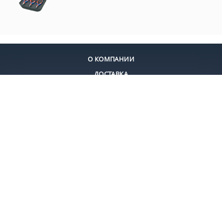
О КОМПАНИИ
ДОСТАВКА
ОПЛАТА
КОНТАКТЫ
+7 (495) 924-55-30
+7 (495) 924-55-33
Заказать звонок
Москва, ул. Дмитровское шоссе 13 ЖК Дыхание, KNIPEX Group
elite-tools@ya.ru