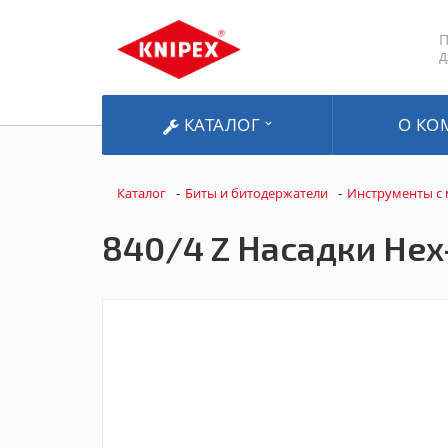
П
д
КАТАЛОГ
О КО
-
-
Каталог
Биты и битодержатели
Инструменты с
840/4 Z Насадки Hex-