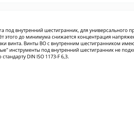
ra под внутренний шестигранник, для универсального п
счёт этого до минимума снижается концентрация напряже
ки винта. Винты BO с внутренним шестигранником имею
ные" инструменты под внутренний шестигранник не подх
 стандарту DIN ISO 1173-F 6,3.