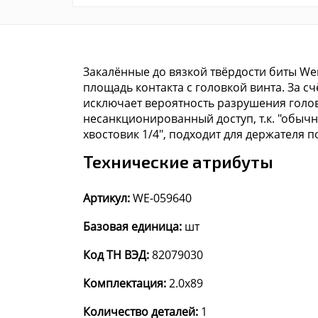
Закалённые до вязкой твёрдости биты We
площадь контакта с головкой винта. За 
исключает вероятность разрушения голов
несанкционированный доступ, т.к. "обыч
хвостовик 1/4", подходит для держателя по
Технические атрибуты
Артикул:
WE-059640
Базовая единица:
шт
Код ТН ВЭД:
82079030
Комплектация:
2.0x89
Количество деталей:
1