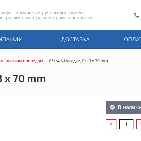
рофессиональный ручной инструмент
ля различных отраслей промышленности
МПАНИИ
ДОСТАВКА
ОПЛА
-
 машинным приводом
851/4 A Насадки, PH 3 x 70 mm
3 x 70 mm
В налич
<