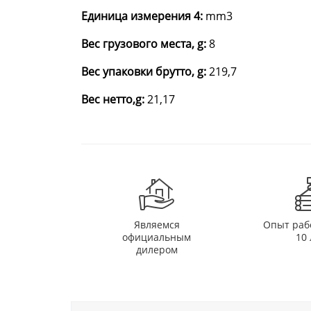
Единица измерения 4:
mm3
Вес грузового места, g:
8
Вес упаковки брутто, g:
219,7
Вес нетто,g:
21,17
Являемся
Опыт раб
официальным
10 
дилером