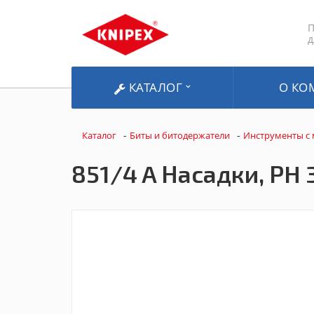
П
д
КАТАЛОГ
О КО
-
-
Каталог
Биты и битодержатели
Инструменты с
851/4 A Насадки, PH 