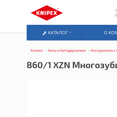
П
д
КАТАЛОГ
О КО
-
-
Каталог
Биты и битодержатели
Инструменты с
860/1 XZN Многозубц