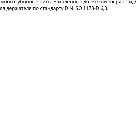
многозубцовые биты. Закалённые до вязкой твёрдости, 
я держателя по стандарту DIN ISO 1173-D 6,3.