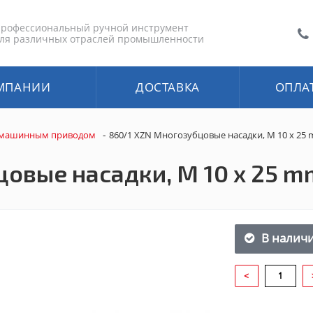
рофессиональный ручной инструмент
ля различных отраслей промышленности
МПАНИИ
ДОСТАВКА
ОПЛА
-
 машинным приводом
860/1 XZN Многозубцовые насадки, M 10 x 25
овые насадки, M 10 x 25 m
В налич
<