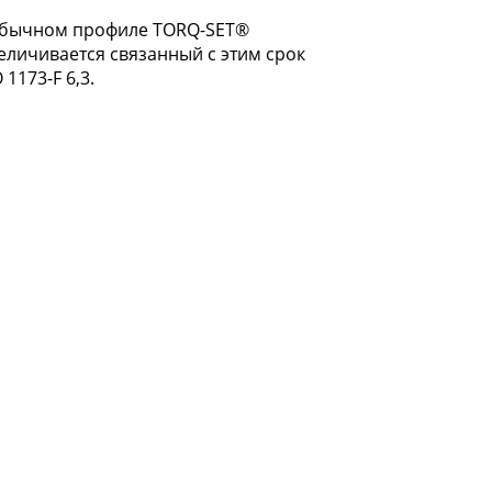
 обычном профиле TORQ-SET®
еличивается связанный с этим срок
1173-F 6,3.