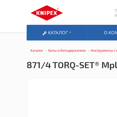
П
д
КАТАЛОГ
О КО
-
-
Каталог
Биты и битодержатели
Инструменты с
871/4 TORQ-SET® Mpl