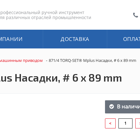
рофессиональный ручной инструмент
ля различных отраслей промышленности
МПАНИИ
ДОСТАВКА
ОПЛА
-
 машинным приводом
871/4 TORQ-SET® Mplus Насадки, # 6 x 89 mm
us Насадки, # 6 x 89 mm
В налич
<