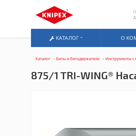
П
д
КАТАЛОГ
О КО
-
-
Каталог
Биты и битодержатели
Инструменты с
875/1 TRI-WING® Наса