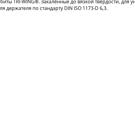
иты TRI-WING®. Закалённые до вязкой твёрдости, для 
я держателя по стандарту DIN ISO 1173-D 6,3.