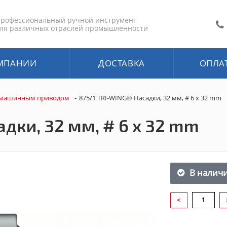
рофессиональный ручной инструмент
ля различных отраслей промышленности
МПАНИИ
ДОСТАВКА
ОПЛА
-
 машинным приводом
875/1 TRI-WING® Насадки, 32 мм, # 6 x 32 mm
дки, 32 мм, # 6 x 32 mm
В налич
<