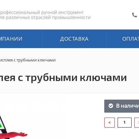
рофессиональный ручной инструмент
ля различных отраслей промышленности
МПАНИИ
ДОСТАВКА
ОПЛА
исплея с трубными ключами
лея с трубными ключами
В налич
<