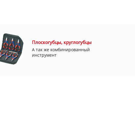
Плоскогубцы, круглогубцы
А так же комбинированный
инструмент
Москва, ул. Дмитровское шоссе 13 ЖК
Дыхание, KNIPEX Group
elite-tools@ya.ru