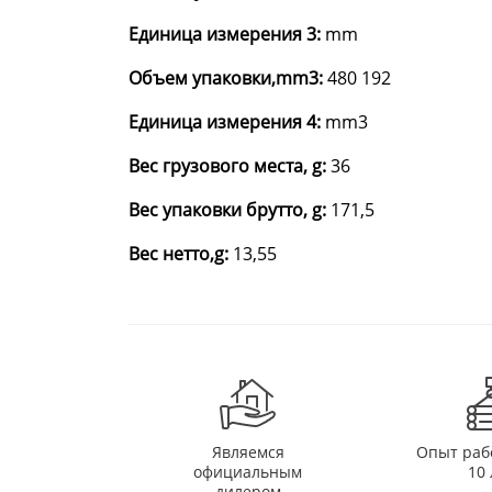
Единица измерения 3:
mm
Объем упаковки,mm3:
480 192
Единица измерения 4:
mm3
Вес грузового места, g:
36
Вес упаковки брутто, g:
171,5
Вес нетто,g:
13,55
Являемся
Опыт раб
официальным
10 
дилером