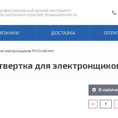
рофессиональный ручной инструмент
ля различных отраслей промышленности
МПАНИИ
ДОСТАВКА
ОПЛА
для электронщиков, PH 0 x 60 mm
твертка для электронщиков
В налич
<