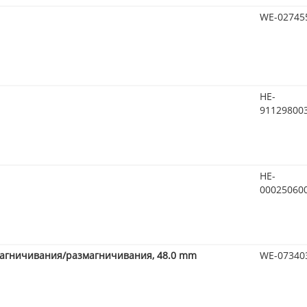
WE-02745
HE-
91129800
HE-
00025060
амагничивания/размагничивания, 48.0 mm
WE-07340