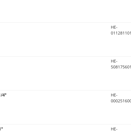
HE-
01128110
HE-
50817560
/4"
HE-
00025160
1"
HE-