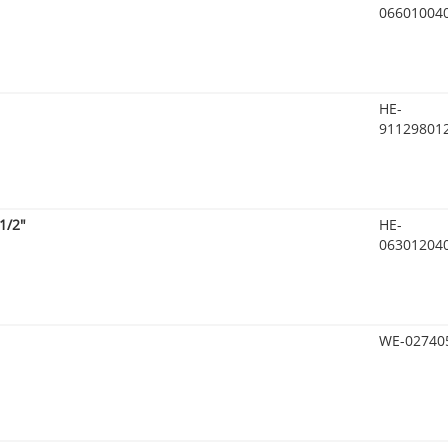
06601004
HE-
91129801
1/2"
HE-
06301204
WE-02740