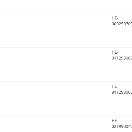
HE-
00025070
HE-
91129800
HE-
91129800
HE-
02199004