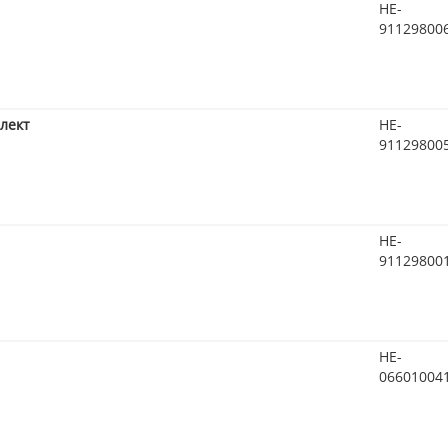
HE-
91129800
лект
HE-
91129800
HE-
91129800
HE-
06601004