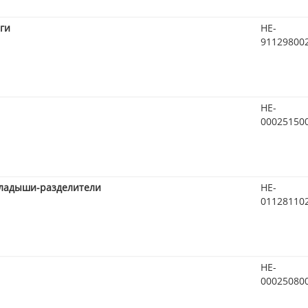
ги
HE-
91129800
HE-
00025150
кладыши-разделители
HE-
01128110
HE-
00025080