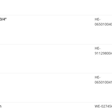
3/4"
HE-
06501004
HE-
91129800
HE-
06501004
m
WE-02745